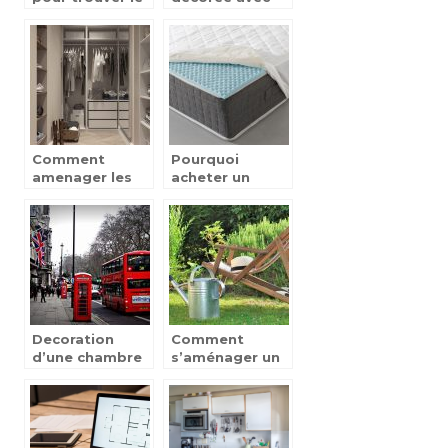
poêle à bois
du bois
parfait pour
votre maison ?
Comment
Pourquoi
amenager les
acheter un
petits espaces
surmatelas a
?
memoire de
forme ?
Decoration
Comment
d’une chambre
s’aménager un
d’ado, 5 idees
coin détente à
pour un theme
l’extérieur ?
British reussi