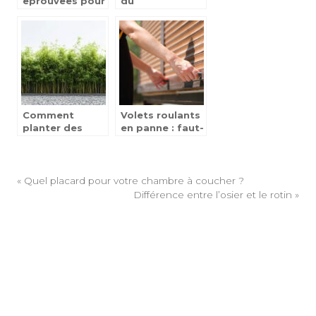
eprouvees pour
du
retrouver un
reconditionnement
bon sommeil et
pour votre
ameliorer votre
maison
quotidien
Comment
Volets roulants
planter des
en panne : faut-
bambous pour
il toujours
créer une haie
envisager le
dense et
remplacement
élégante qui
à Versailles ?
«
Quel placard pour votre chambre à coucher ?
protège votre
Différence entre l’osier et le rotin
»
intimité toute
l’année