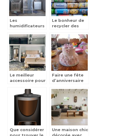
Les
Le bonheur de
humidificateurs
recycler des
se mettent sur
objets
leur 31 pour
décorer la
chambres bébé
Le meilleur
Faire une fête
accessoire pour
d’anniversaire
décorer une
pour un bébé.
chambre
Que considérer
Une maison chic
pour trouver le
décorée avec