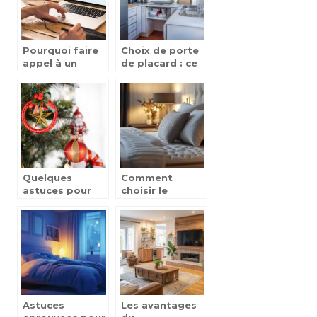
Pourquoi faire
Choix de porte
appel à un
de placard : ce
architecte
qu’il faut savoir
d’intérieur ?
Quelques
Comment
astuces pour
choisir le
décorer le sapin
surmatelas
idéal pour
améliorer votre
confort de
sommeil
Astuces
Les avantages