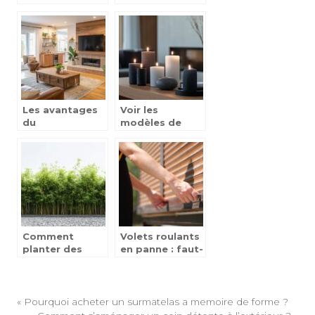
Punjabi : Entre
Rectangulaire
Tradition et
choisir pour
Modernite
resister aux
intemperies ?
Les avantages
Voir les
du
modèles de
reconditionnement
bougeoirs
pour votre
tendance pour
maison
sublimer votre
intérieur
Comment
Volets roulants
planter des
en panne : faut-
bambous pour
il toujours
créer une haie
envisager le
dense et
remplacement
élégante qui
à Versailles ?
«
Pourquoi acheter un surmatelas a memoire de forme ?
protège votre