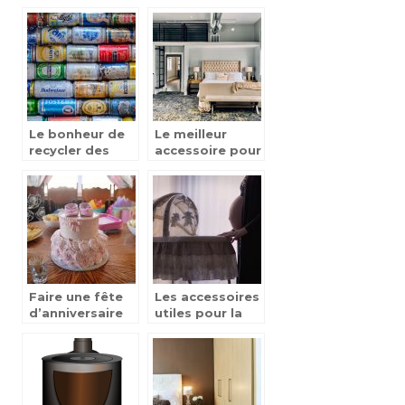
se mettent sur
surmatelas a
leur 31 pour
memoire de
décorer la
forme ?
chambres bébé
Le bonheur de
Le meilleur
recycler des
accessoire pour
objets
décorer une
chambre
Faire une fête
Les accessoires
d’anniversaire
utiles pour la
pour un bébé.
naissance d’un
bébé