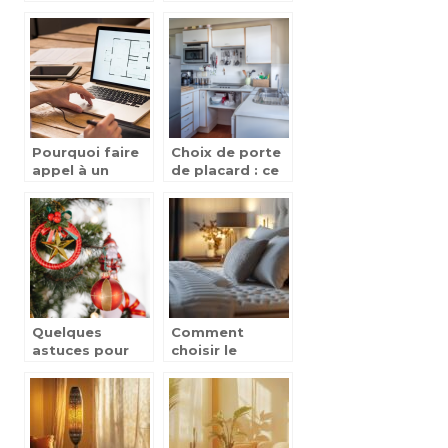
petits espaces
coin détente à
?
l’extérieur ?
Pourquoi faire
Choix de porte
appel à un
de placard : ce
architecte
qu’il faut savoir
d’intérieur ?
Quelques
Comment
astuces pour
choisir le
décorer le sapin
surmatelas
idéal pour
améliorer votre
confort de
sommeil