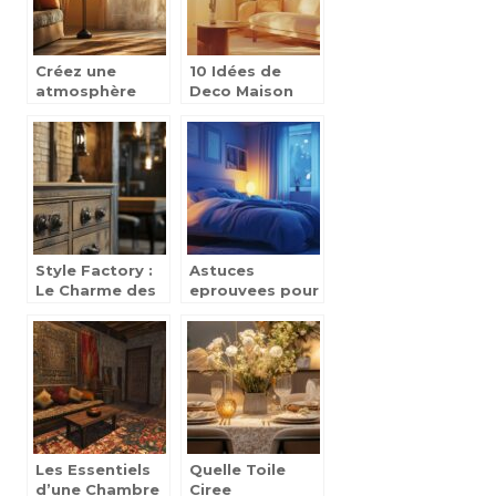
Créez une
10 Idées de
atmosphère
Deco Maison
tribale avec le
avec des
Lampadaire
Tableaux
Ethnique
Vintage pour un
Design CHLOE
Intérieur Unique
Style Factory :
Astuces
Le Charme des
eprouvees pour
Poignées
retrouver un
Industrielles
bon sommeil et
pour Sublimer
ameliorer votre
Votre Mobilier
quotidien
sur Mesure
Les Essentiels
Quelle Toile
d’une Chambre
Ciree