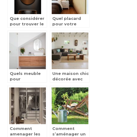
Que considérer
Quel placard
pour trouver le
pour votre
poêle à bois
chambre à
parfait pour
coucher ?
votre maison ?
Quels meuble
Une maison chic
pour
décorée avec
moderniser sa
du bois
salle de bain ?
Comment
Comment
amenager les
s’aménager un