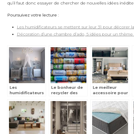
qu’il faut donc essayer de chercher de nouvelles idées inédites
Poursuivez votre lecture :
Les humidificateurs se mettent sur leur 31 pour décorer
Décoration d’une chambre d’ado, 5 idées pour un thème B
Les
Le bonheur de
Le meilleur
humidificateurs
recycler des
accessoire pour
se mettent sur
objets
décorer une
leur 31 pour
chambre
décorer la
chambres bébé