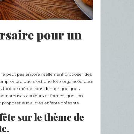
ersaire pour un
’il ne peut pas encore réellement proposer des
 comprendre que c’est une fête organisée pour
 vais tout de même vous donner quelques
x nombreuses couleurs et formes, que l’on
Salut, vous êtes bien sur le blog de
t proposer aux autres enfants présents.
Lili, décoratrice d’intérieure. Je suis
fête sur le thème de
prête à vous donner tout plein
d’astuces et conseils pour parfaire
te.
votre chez vous et vous proposer
les styles tendances. Profitez bien