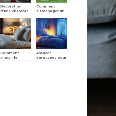
Decoration
Comment
d’une chambre
s’aménager un
d’ado, 5 idees
coin détente à
pour un theme
l’extérieur ?
British reussi
Comment
Astuces
choisir le
eprouvees pour
surmatelas
retrouver un
idéal pour
bon sommeil et
améliorer votre
ameliorer votre
confort de
quotidien
sommeil