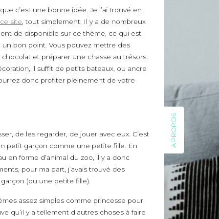
de lecture.
 que c’est une bonne idée. Je l’ai trouvé en
ce site
, tout simplement. Il y a de nombreux
A bientôt.
nt de disponible sur ce thème, ce qui est
Lili <3
 un bon point. Vous pouvez mettre des
 chocolat et préparer une chasse au trésors.
coration, il suffit de petits bateaux, ou ancre
ourrez donc profiter pleinement de votre
A PROPOS
ser, de les regarder, de jouer avec eux. C’est
un petit garçon comme une petite fille. En
u en forme d’animal du zoo, il y a donc
nts, pour ma part, j’avais trouvé des
garçon (ou une petite fille).
hèmes assez simples comme princesse pour
ouve qu’il y a tellement d’autres choses à faire