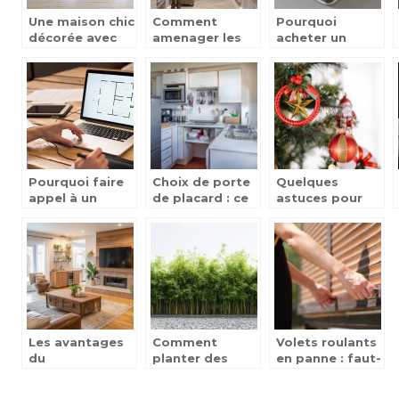
Une maison chic
Comment
Pourquoi
décorée avec
amenager les
acheter un
du bois
petits espaces
surmatelas a
?
memoire de
forme ?
Pourquoi faire
Choix de porte
Quelques
appel à un
de placard : ce
astuces pour
architecte
qu’il faut savoir
décorer le sapin
d’intérieur ?
Les avantages
Comment
Volets roulants
du
planter des
en panne : faut-
reconditionnement
bambous pour
il toujours
pour votre
créer une haie
envisager le