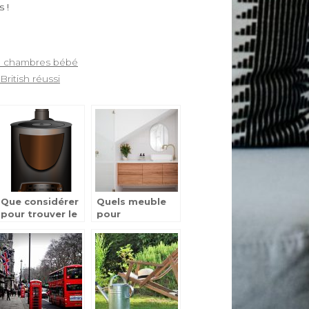
 !
 la chambres bébé
ritish réussi
Que considérer
Quels meuble
pour trouver le
pour
poêle à bois
moderniser sa
parfait pour
salle de bain ?
votre maison ?