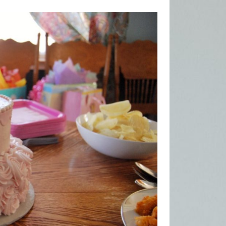
Catégories
Catégories
Articles récents
Meilleure formation Archicad : Top
10 des offres disponibles en 2026
Volets roulants en panne : faut-il
toujours envisager le remplacement
à Versailles ?
Comment planter des bambous
pour créer une haie dense et
élégante qui protège votre intimité
toute l’année
A PROPOS