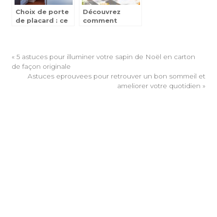
Choix de porte
Découvrez
de placard : ce
comment
qu’il faut savoir
donner une
nouvelle vie à
votre intérieur
avec une
«
5 astuces pour illuminer votre sapin de Noël en carton
designer
de façon originale
passionnée
Astuces eprouvees pour retrouver un bon sommeil et
ameliorer votre quotidien
»