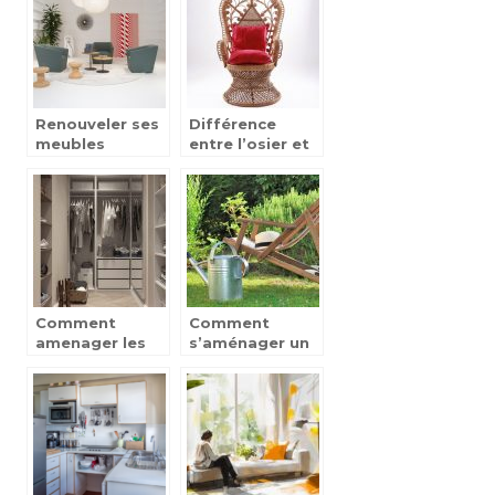
Renouveler ses
Différence
meubles
entre l’osier et
facilement
le rotin
Comment
Comment
amenager les
s’aménager un
petits espaces
coin détente à
?
l’extérieur ?